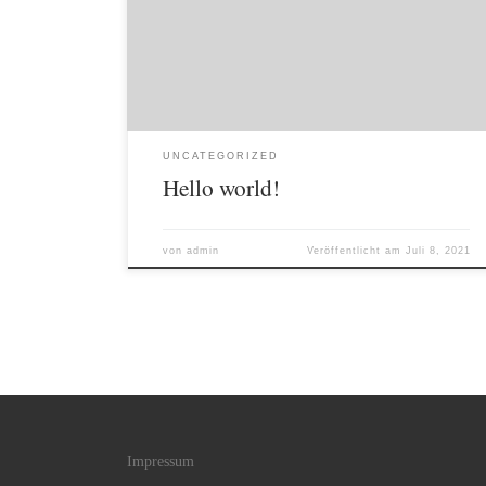
Welcome to WordPress. This is your first post. Edit or
delete it, then start writing!
UNCATEGORIZED
Hello world!
von
admin
Veröffentlicht am
Juli 8, 2021
Impressum